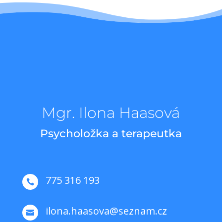
Mgr. Ilona Haasová
Psycholožka a terapeutka
775 316 193

ilona.haasova@seznam.cz
