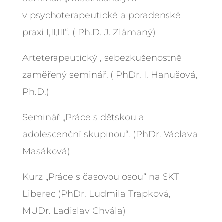
v psychoterapeutické a poradenské
praxi I,II,III“. ( Ph.D. J. Zlámaný)
Arteterapeutický , sebezkušenostně
zaměřený seminář. ( PhDr. I. Hanušová,
Ph.D.)
Seminář „Práce s dětskou a
adolescenční skupinou“. (PhDr. Václava
Masáková)
Kurz „Práce s časovou osou“ na SKT
Liberec (PhDr. Ludmila Trapková,
MUDr. Ladislav Chvála)