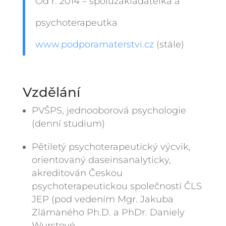
Od r. 2014 – spoluzakladatelka a
psychoterapeutka
www.podporamaterstvi.cz
(stále)
Vzdělání
PVŠPS, jednooborová psychologie
(denní studium)
Pětiletý psychoterapeutický výcvik,
orientovaný daseinsanalyticky,
akreditován Českou
psychoterapeutickou společností ČLS
JEP (pod vedením Mgr. Jakuba
Zlámaného Ph.D. a PhDr. Daniely
Wurstové